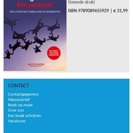
(tweede druk)
ISBN
9789089655929
|
€ 31,99
CONTACT
Contactgegevens
Nieuwsbrief
Boek op maat
Over ons
Een boek schrijven
Vacatures