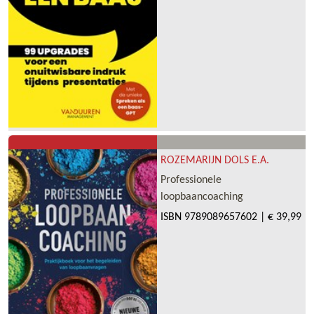
ROZEMARIJN DOLS E.A.
Professionele
loopbaancoaching
ISBN
9789089657602
|
€ 39,99