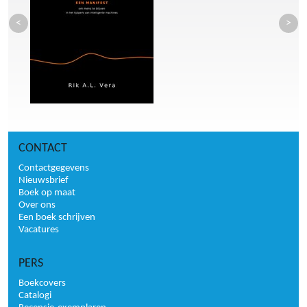
CONTACT
Contactgegevens
Nieuwsbrief
Boek op maat
Over ons
Een boek schrijven
Vacatures
PERS
Boekcovers
Catalogi